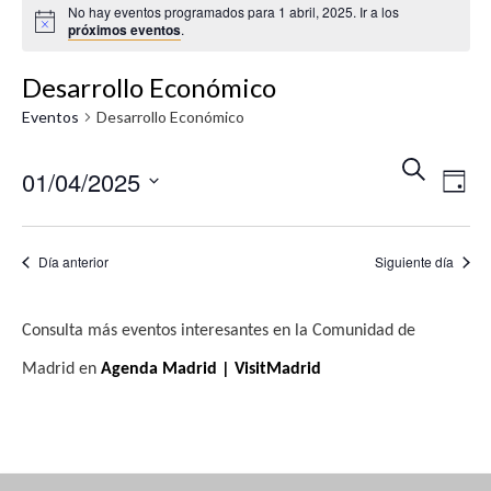
No hay eventos programados para 1 abril, 2025. Ir a los
A
próximos eventos
.
v
i
s
Desarrollo Económico
o
Eventos
Desarrollo Económico
N
N
B
01/04/2025
U
D
a
a
S
Í
S
v
C
A
v
A
e
e
Día anterior
Siguiente día
R
e
l
g
e
g
a
Consulta más eventos interesantes en la Comunidad de
c
c
a
Madrid en
Agenda Madrid | VisitMadrid
c
i
c
i
ó
i
o
n
n