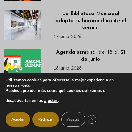
La Biblioteca Municipal
adapta su horario durante el
verano
17 junio, 2026
Agenda semanal del 16 al 21
de junio
16 junio, 2026
Utilizamos cookies para ofrecerte la mejor experiencia en
nuestra web.
Puedes aprender más sobre qué cookies utilizamos o
Descubre en este vídeo el
avance de la primera semana
desactivarlas en los
ajustes
.
de la VI Campaña de
Excavación en el Castillo
CERRAR EL BANNER
Viejo
Aceptar
Rechazar
Ajustes
15 junio, 2026