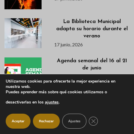
La Biblioteca Municipal
adapta su horario durante el
verano
17 junio, 2026
Agenda semanal del 16 al 21
de junio
16 junio, 2026
Utilizamos cookies para ofrecerte la mejor experiencia en
nuestra web.
Puedes aprender más sobre qué cookies utilizamos o
Descubre en este vídeo el
desactivarlas en los
ajustes
.
avance de la primera semana
de la VI Campaña de
CERRAR EL BANNER
Excavación en el Castillo
Aceptar
Rechazar
Ajustes
Viejo