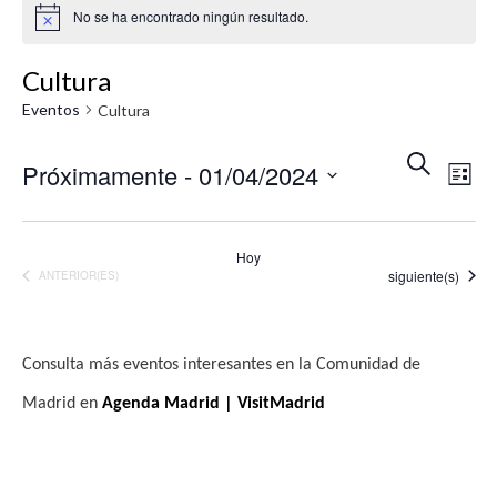
No se ha encontrado ningún resultado.
A
v
i
Cultura
s
o
Eventos
Cultura
N
N
B
Próximamente
 - 
01/04/2024
U
L
a
a
S
I
S
v
C
S
v
A
T
e
e
Hoy
R
A
Eventos
siguiente(s)
EVENTOS
e
ANTERIOR(ES)
l
g
e
g
a
c
c
a
Consulta más eventos interesantes en la Comunidad de
c
i
c
Madrid en
Agenda Madrid | VisitMadrid
i
ó
i
o
n
ó
n
d