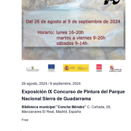
s
t
a
s
d
e
E
v
26 agosto, 2024
/
9 septiembre, 2024
Exposición IX Concurso de Pintura del Parque
e
Nacional Sierra de Guadarrama
n
Biblioteca municipal "Concha Méndez"
C. Cañada, 26,
Manzanares El Real, Madrid, España
t
Free
o