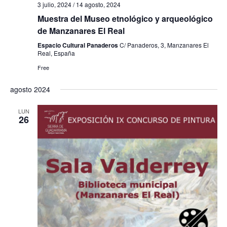
f
i
3 julio, 2024
/
14 agosto, 2024
e
e
Muestra del Museo etnológico y arqueológico
s
de Manzanares El Real
b
c
t
Espacio Cultural Panaderos
C/ Panaderos, 3, Manzanares El
h
a
ú
Real, España
a
s
Free
s
.
d
q
agosto 2024
e
u
E
LUN
26
e
v
e
d
n
a
t
y
o
v
i