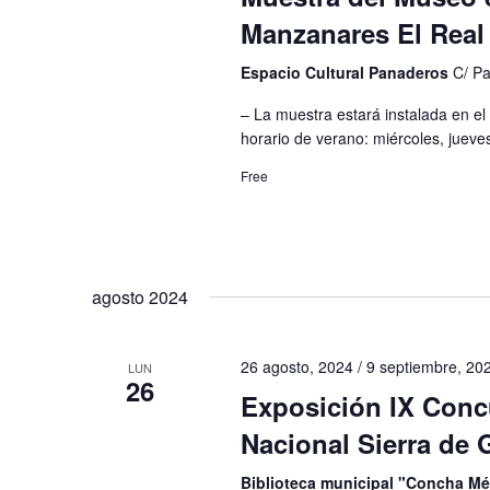
l
ó
c
Manzanares El Real
a
i
n
p
Espacio Cultural Panaderos
C/ P
o
d
a
– La muestra estará instalada en el
n
e
l
horario de verano: miércoles, jueves
a
a
b
Free
r
b
ú
f
r
e
s
a
c
q
agosto 2024
c
h
l
u
a
a
26 agosto, 2024
/
9 septiembre, 20
LUN
e
.
26
v
Exposición IX Conc
d
e
Nacional Sierra de
a
.
Biblioteca municipal "Concha M