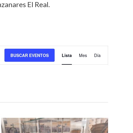
zanares El Real.
N
BUSCAR EVENTOS
Lista
Mes
Día
a
v
e
g
a
c
i
ó
n