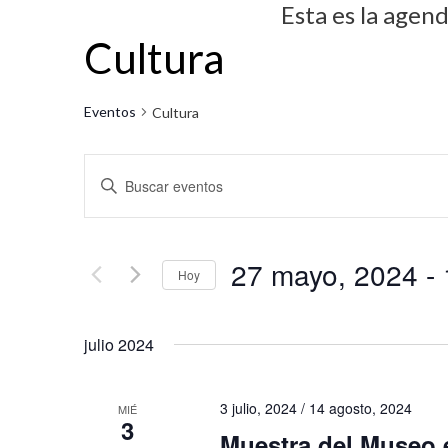
Esta es la agen
Cultura
Eventos
Cultura
N
I
a
n
v
t
27 mayo, 2024
 - 
r
e
Hoy
o
g
S
d
julio 2024
e
a
u
l
c
c
e
3 julio, 2024
/
14 agosto, 2024
MIÉ
i
e
3
c
Muestra del Museo 