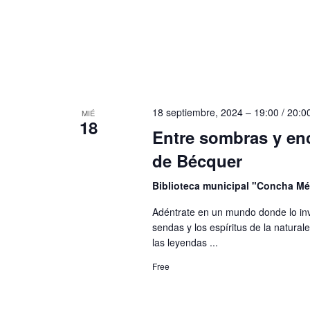
.
18 septiembre, 2024 – 19:00
/
20:0
MIÉ
18
Entre sombras y enc
de Bécquer
Biblioteca municipal "Concha M
Adéntrate en un mundo donde lo inv
sendas y los espíritus de la natura
las leyendas ...
Free