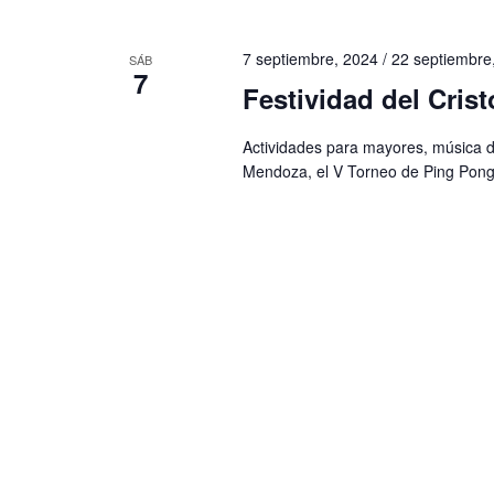
n
a
l
t
7 septiembre, 2024
/
22 septiembre
SÁB
a
7
o
Festividad del Crist
p
s
a
Actividades para mayores, música de 
Mendoza, el V Torneo de Ping Pong,
l
a
b
r
a
c
l
a
v
e