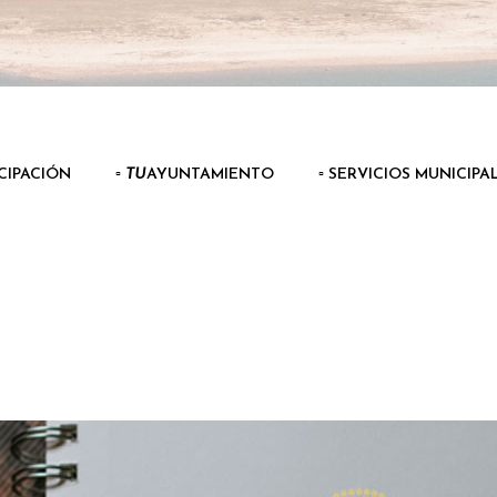
ICIPACIÓN
▫️
TU
AYUNTAMIENTO
▫️ SERVICIOS MUNICIPA