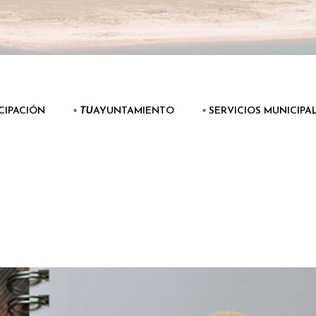
ICIPACIÓN
▫️
TU
AYUNTAMIENTO
▫️ SERVICIOS MUNICIPA