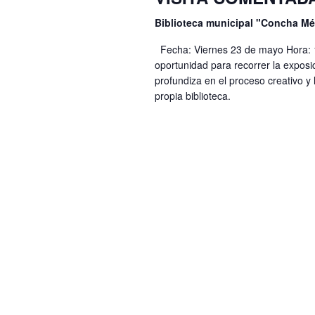
l
ó
c
Biblioteca municipal "Concha M
a
i
n
p
Fecha: Viernes 23 de mayo Hora: 1
o
d
oportunidad para recorrer la exposic
a
n
profundiza en el proceso creativo y 
e
l
propia biblioteca.
a
a
b
r
b
ú
f
r
e
s
a
c
q
c
h
l
u
a
a
e
.
v
d
e
a
.