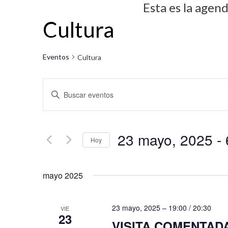
Esta es la agen
Cultura
Eventos
Cultura
N
I
a
n
v
t
23 mayo, 2025
 - 
r
e
Hoy
o
g
S
d
mayo 2025
e
a
u
l
c
c
e
23 mayo, 2025 – 19:00
/
20:30
VIE
i
e
23
c
VISITA COMENTADA