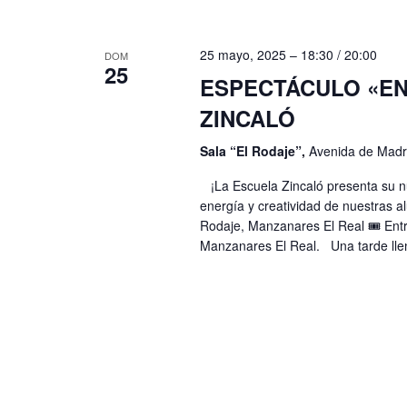
n
a
l
t
25 mayo, 2025 – 18:30
/
20:00
DOM
a
25
o
ESPECTÁCULO «EN
p
s
ZINCALÓ
a
l
Sala “El Rodaje”,
Avenida de Madri
a
¡La Escuela Zincaló presenta su nu
b
energía y creatividad de nuestras 
r
Rodaje, Manzanares El Real 🎟️ Ent
Manzanares El Real. Una tarde llen
a
c
l
a
v
e