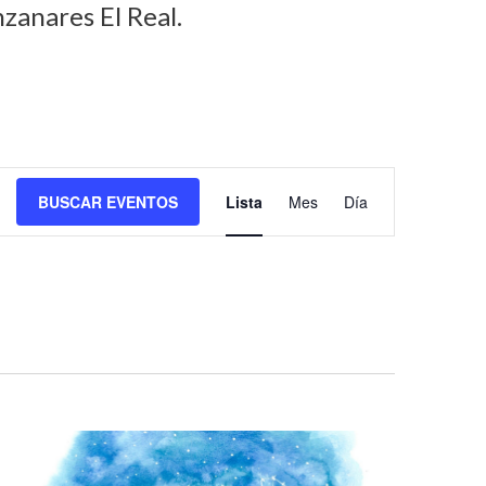
zanares El Real.
N
BUSCAR EVENTOS
Lista
Mes
Día
a
v
e
g
a
c
i
ó
n