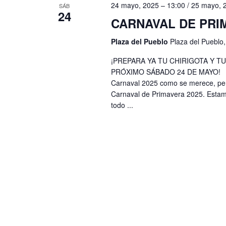
B
y
24 mayo, 2025 – 13:00
/
25 mayo, 
SÁB
24
u
CARNAVAL DE PRI
v
s
i
Plaza del Pueblo
Plaza del Pueblo
c
s
¡PREPARA YA TU CHIRIGOTA Y T
a
PRÓXIMO SÁBADO 24 DE MAYO! Las 
t
E
Carnaval 2025 como se merece, per
v
Carnaval de Primavera 2025. Esta
a
todo ...
e
s
n
d
t
e
o
s
E
p
v
a
e
r