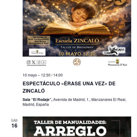
f
i
e
e
s
b
c
t
h
a
ú
a
s
s
.
d
q
e
u
E
10 mayo – 12:30
/
14:00
e
v
ESPECTÁCULO «ÉRASE UNA VEZ» DE
e
d
ZINCALÓ
n
a
Sala “El Rodaje”,
Avenida de Madrid, 1., Manzanares El Real,
t
Madrid, España
y
o
v
SÁB
16
i