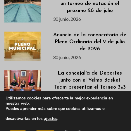
un torneo de natación el
próximo 26 de julio
30 junio, 2026
Anuncio de la convocatoria de
Pleno Ordinario del 2 de julio
de 2026
30 junio, 2026
La concejalía de Deportes
junto con el Yelmo Basket
Team presentan el Torneo 3×3
2026
Utilizamos cookies para ofrecerte la mejor experiencia en
29 junio, 2026
nuestra web.
Puedes aprender más sobre qué cookies utilizamos o
desactivarlas en los
ajustes
.
Manzanares El Real regulará
el acceso de vehículos a la