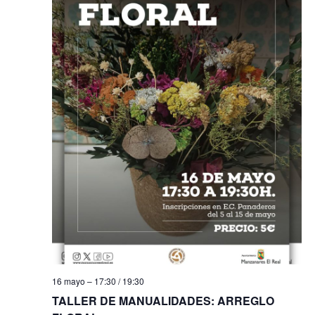
s
t
a
s
d
e
E
v
e
n
t
16 mayo – 17:30
/
19:30
TALLER DE MANUALIDADES: ARREGLO
o