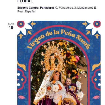
FLORAL
s
Espacio Cultural Panaderos
C/ Panaderos, 3, Manzanares El
Real, España
MAR
19