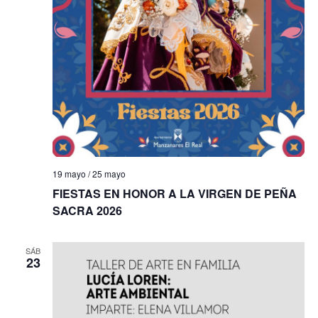
f
i
e
e
s
b
c
t
h
a
ú
a
s
s
.
d
q
e
u
E
19 mayo
/
25 mayo
e
v
FIESTAS EN HONOR A LA VIRGEN DE PEÑA
e
d
SACRA 2026
n
a
t
SÁB
y
23
o
v
i