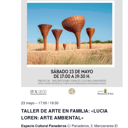
s
t
a
s
d
e
E
v
e
n
23 mayo – 17:00
/
19:30
TALLER DE ARTE EN FAMILIA: «LUCIA
t
LOREN: ARTE AMBIENTAL»
o
Espacio Cultural Panaderos
C/ Panaderos, 3, Manzanares El