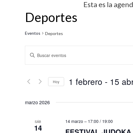
Esta es la agen
Deportes
Eventos
Deportes
N
I
a
n
v
t
1 febrero
 - 
15 abr
r
e
Hoy
o
g
S
d
marzo 2026
e
a
u
l
c
c
e
14 marzo – 17:00
/
19:00
SÁB
i
e
14
c
FESTIVAL JUDOKA