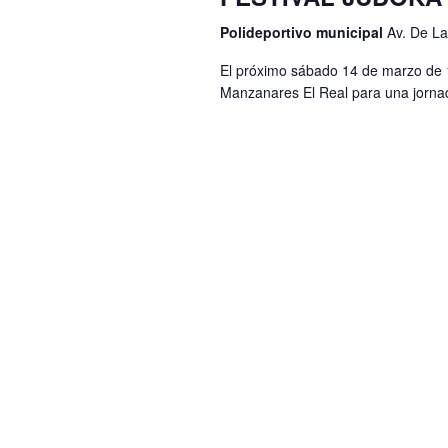
l
ó
c
Polideportivo municipal
Av. De La
a
i
n
p
El próximo sábado 14 de marzo de 1
o
d
Manzanares El Real para una jornad
a
n
e
l
a
a
b
r
b
ú
f
r
e
s
a
c
q
c
h
l
u
a
a
e
.
v
d
e
a
.