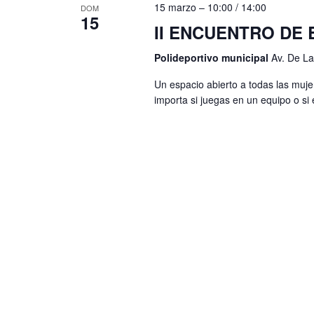
B
y
15 marzo – 10:00
/
14:00
DOM
15
u
II ENCUENTRO DE
v
s
i
Polideportivo municipal
Av. De La
c
s
Un espacio abierto a todas las mujer
a
importa si juegas en un equipo o si e
t
E
v
a
e
s
n
d
t
e
o
s
E
p
v
a
e
r