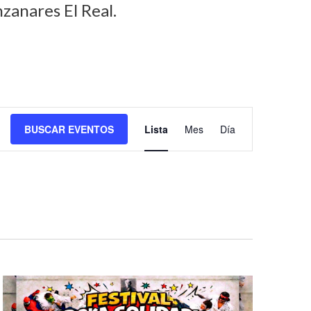
zanares El Real.
N
BUSCAR EVENTOS
Lista
Mes
Día
a
v
e
g
a
c
i
ó
n