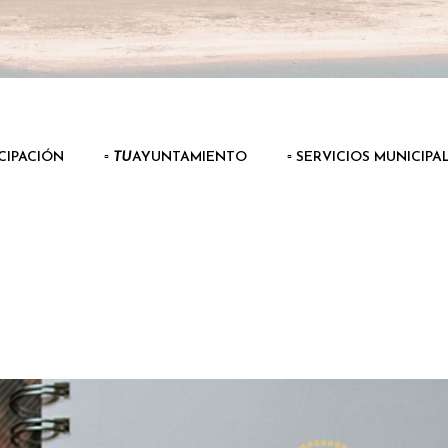
ICIPACIÓN
▫️
TU
AYUNTAMIENTO
▫️ SERVICIOS MUNICIPA