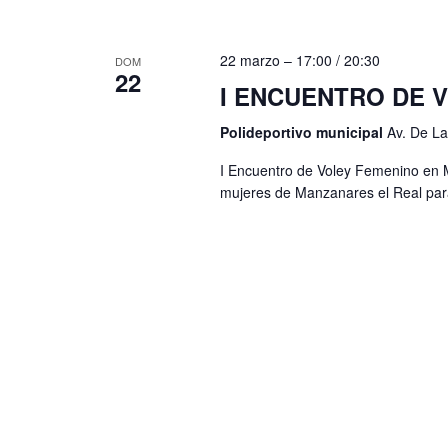
n
a
l
t
22 marzo – 17:00
/
20:30
DOM
a
22
o
I ENCUENTRO DE 
p
s
a
Polideportivo municipal
Av. De La
l
I Encuentro de Voley Femenino en Ma
a
mujeres de Manzanares el Real para 
b
r
a
c
l
a
v
e