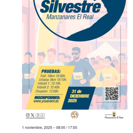
s
t
a
s
d
e
E
v
e
n
t
o
1 noviembre, 2025 – 08:00
/
17:00