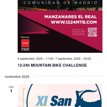
f
i
e
e
s
b
c
t
h
a
ú
a
s
s
.
d
q
e
u
E
6 septiembre, 2025 – 11:00
/
7 septiembre, 2025 – 23:00
e
v
12-24h MOUNTAIN BIKE CHALLENGE
e
d
n
noviembre 2025
a
t
y
SÁB
o
1
v
i