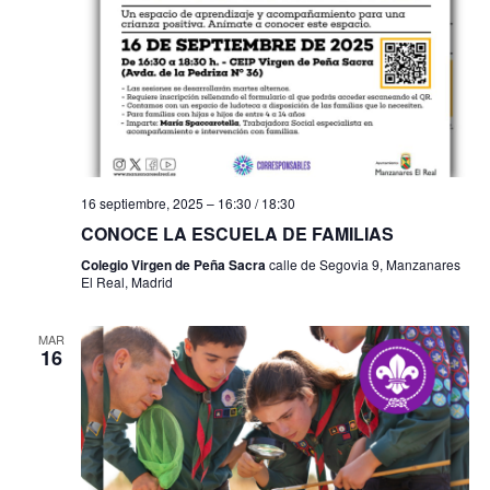
f
i
e
e
s
b
c
t
h
a
ú
a
s
s
.
d
q
16 septiembre, 2025 – 16:30
/
18:30
e
u
CONOCE LA ESCUELA DE FAMILIAS
E
Colegio Virgen de Peña Sacra
calle de Segovia 9, Manzanares
e
v
El Real, Madrid
e
d
n
MAR
a
16
t
y
o
v
i