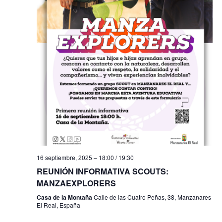
s
t
a
s
d
e
E
v
e
16 septiembre, 2025 – 18:00
/
19:30
REUNIÓN INFORMATIVA SCOUTS:
n
MANZAEXPLORERS
t
Casa de la Montaña
Calle de las Cuatro Peñas, 38, Manzanares
El Real, España
o