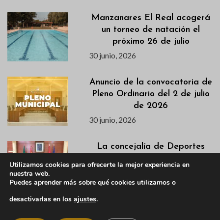
Manzanares El Real acogerá
un torneo de natación el
próximo 26 de julio
30 junio, 2026
Anuncio de la convocatoria de
Pleno Ordinario del 2 de julio
de 2026
30 junio, 2026
La concejalía de Deportes
junto con el Yelmo Basket
Utilizamos cookies para ofrecerte la mejor experiencia en
Team presentan el Torneo 3×3
nuestra web.
2026
Puedes aprender más sobre qué cookies utilizamos o
29 junio, 2026
desactivarlas en los
ajustes
.