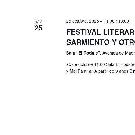
B
y
u
v
s
25 octubre, 2025 – 11:00
/
13:00
SÁB
i
25
c
FESTIVAL LITERAR
s
a
SARMIENTO Y OTR
t
E
Sala “El Rodaje”,
Avenida de Madri
v
a
25 de octubre 11:00 Sala El Rodaje 
e
s
y Moi Familiar A partir de 3 años Si
n
d
t
e
o
s
E
p
v
a
e
r