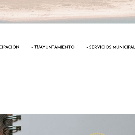
ICIPACIÓN
▫️
TU
AYUNTAMIENTO
▫️ SERVICIOS MUNICIPA