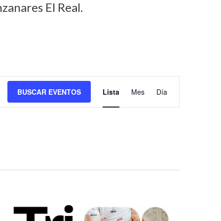
zanares El Real.
N
BUSCAR EVENTOS
Lista
Mes
Día
a
v
e
g
a
c
i
ó
n