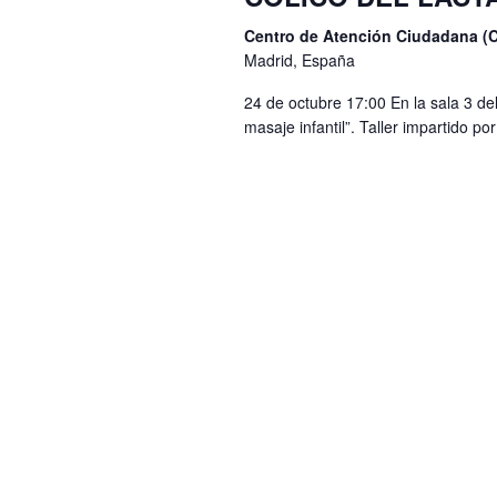
l
ó
c
Centro de Atención Ciudadana 
a
i
n
Madrid, España
p
o
d
24 de octubre 17:00 En la sala 3 de
a
n
masaje infantil”. Taller impartido p
e
l
a
a
b
r
b
ú
f
r
e
s
a
c
q
c
h
l
u
a
a
e
.
v
d
e
a
.