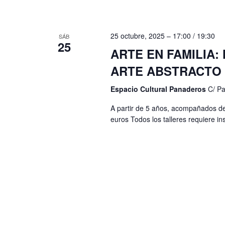
n
a
l
t
a
25 octubre, 2025 – 17:00
/
19:30
SÁB
o
25
p
ARTE EN FAMILIA:
s
a
ARTE ABSTRACTO
l
Espacio Cultural Panaderos
C/ P
a
A partir de 5 años, acompañados de
b
euros Todos los talleres requiere i
r
a
c
l
a
v
e