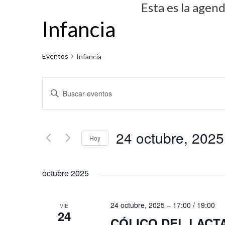
Esta es la agen
Infancia
Eventos
Infancia
N
I
a
n
v
t
24 octubre, 2025
r
e
Hoy
o
g
S
d
octubre 2025
e
a
u
l
c
c
e
24 octubre, 2025 – 17:00
/
19:00
VIE
i
e
24
c
CÓLICO DEL LACT