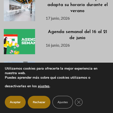
adapta su horario durante el
verano
17 junio, 2026
Agenda semanal del 16 al 21
de junio
16 junio, 2026
Descubre en este vídeo el
Utilizamos cookies para ofrecerte la mejor experiencia en
avance de la primera semana
nuestra web.
de la VI Campaña de
Puedes aprender más sobre qué cookies utilizamos o
Excavación en el Castillo
desactivarlas en los
ajustes
.
Viejo
15 junio, 2026
CERRAR EL BANNER
Aceptar
Rechazar
Ajustes
Actualización Campaña de