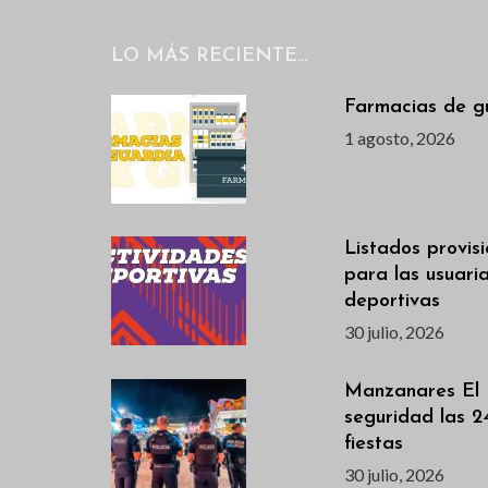
a
l
LO MÁS RECIENTE…
a
b
Farmacias de g
r
1 agosto, 2026
a
c
l
Listados provis
a
para las usuari
v
deportivas
e
30 julio, 2026
.
Manzanares El 
seguridad las 2
fiestas
30 julio, 2026