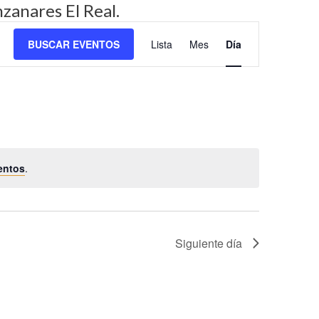
zanares El Real.
N
BUSCAR EVENTOS
Lista
Mes
Día
a
v
e
g
a
c
entos
.
i
ó
n
d
Siguiente día
e
v
i