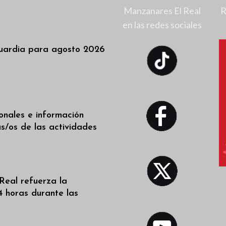
Manzanares El Real
R
en las redes sociales
uardia para agosto 2026
ionales e información
as/os de las actividades
Real refuerza la
4 horas durante las