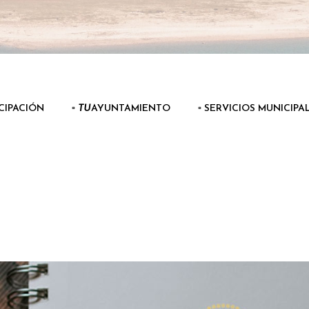
ICIPACIÓN
▫️
TU
AYUNTAMIENTO
▫️ SERVICIOS MUNICIPA