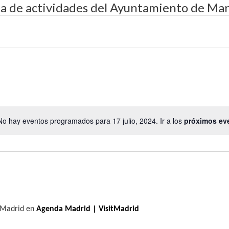
da de actividades del Ayuntamiento de Man
No hay eventos programados para 17 julio, 2024. Ir a los
próximos ev
A
v
i
s
o
e Madrid en
Agenda Madrid | VisitMadrid