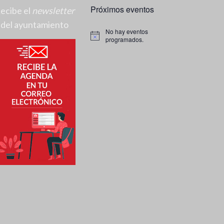
Próximos eventos
ecibe el
newsletter
del ayuntamiento
No hay eventos
A
programados.
v
i
s
o