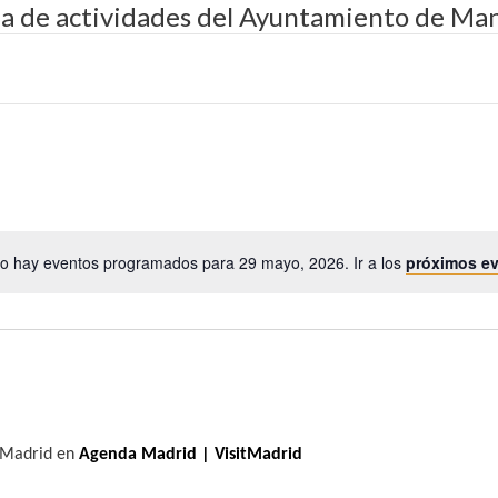
da de actividades del Ayuntamiento de Man
o hay eventos programados para 29 mayo, 2026. Ir a los
próximos e
A
v
i
s
o
e Madrid en
Agenda Madrid | VisitMadrid