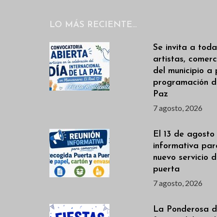
a
l
LO MÁS RECIENTE…
a
b
Se invita a toda
r
artistas, comerc
del municipio a 
a
programación de
c
Paz
l
7 agosto, 2026
a
v
El 13 de agosto
informativa par
e
nuevo servicio 
.
puerta
7 agosto, 2026
La Ponderosa de