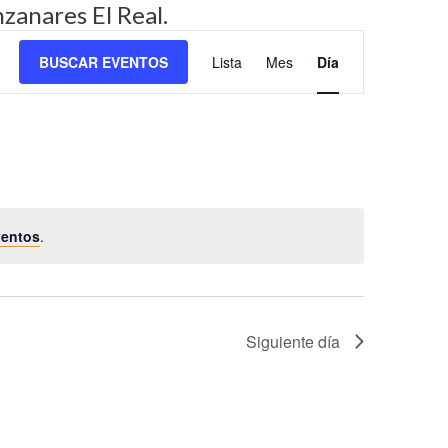
zanares El Real.
N
BUSCAR EVENTOS
Lista
Mes
Día
a
v
e
g
a
c
ventos
.
i
ó
n
d
Siguiente día
e
v
i