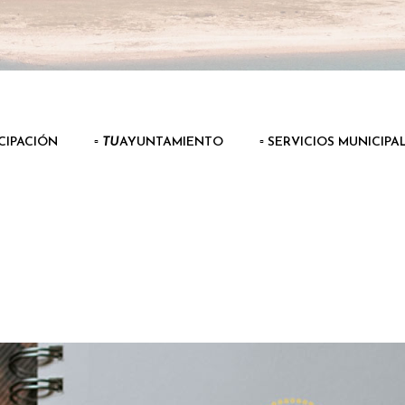
ICIPACIÓN
▫️
TU
AYUNTAMIENTO
▫️ SERVICIOS MUNICIPA