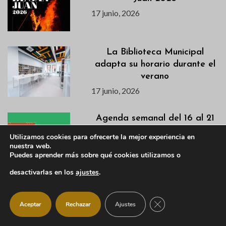
17 junio, 2026
La Biblioteca Municipal
adapta su horario durante el
verano
17 junio, 2026
Agenda semanal del 16 al 21
de junio
Utilizamos cookies para ofrecerte la mejor experiencia en
16 junio, 2026
nuestra web.
Puedes aprender más sobre qué cookies utilizamos o
desactivarlas en los
ajustes
.
Descubre en este vídeo el
avance de la primera semana
CERRAR EL BANNER
Aceptar
Rechazar
Ajustes
de la VI Campaña de
Excavación en el Castillo