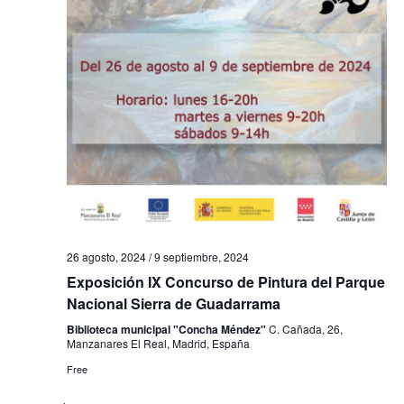
s
t
a
s
d
e
E
v
26 agosto, 2024
/
9 septiembre, 2024
Exposición IX Concurso de Pintura del Parque
e
Nacional Sierra de Guadarrama
n
Biblioteca municipal "Concha Méndez"
C. Cañada, 26,
Manzanares El Real, Madrid, España
t
Free
o