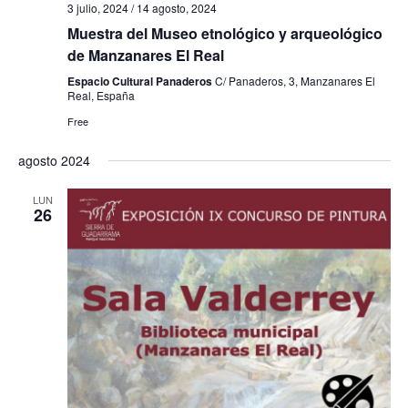
f
i
3 julio, 2024
/
14 agosto, 2024
e
e
Muestra del Museo etnológico y arqueológico
s
de Manzanares El Real
b
c
t
Espacio Cultural Panaderos
C/ Panaderos, 3, Manzanares El
h
a
ú
Real, España
a
s
Free
s
.
d
q
agosto 2024
e
u
E
LUN
26
e
v
e
d
n
a
t
y
o
v
i