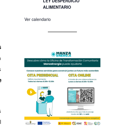
LEY DESPERDICIO
ALIMENTARIO
Ver calendario
s
a
s
e
s
l