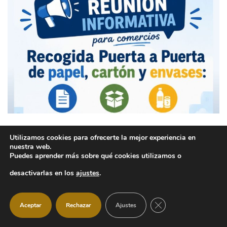
El 13 de agosto habrá una reunión
Utilizamos cookies para ofrecerte la mejor experiencia en
nuestra web.
informativa para los comercios
Puedes aprender más sobre qué cookies utilizamos o
sobre el nuevo servicio de recogida
desactivarlas en los
ajustes
.
puerta a puerta
Ayuntamiento
Participación Ciudadana
,
CERRAR EL BANNER
Aceptar
Rechazar
Ajustes
7 agosto, 2026