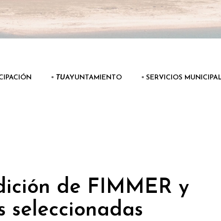
ICIPACIÓN
▫️
TU
AYUNTAMIENTO
▫️ SERVICIOS MUNICIPA
edición de FIMMER y
as seleccionadas