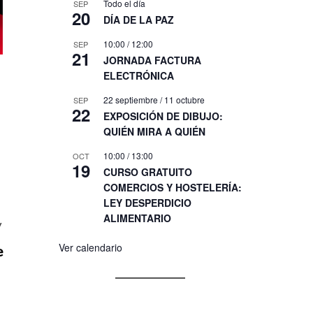
Todo el día
SEP
20
DÍA DE LA PAZ
10:00
/
12:00
SEP
21
JORNADA FACTURA
ELECTRÓNICA
22 septiembre
/
11 octubre
SEP
22
EXPOSICIÓN DE DIBUJO:
QUIÉN MIRA A QUIÉN
10:00
/
13:00
OCT
19
CURSO GRATUITO
COMERCIOS Y HOSTELERÍA:
LEY DESPERDICIO
ALIMENTARIO
y
Ver calendario
e