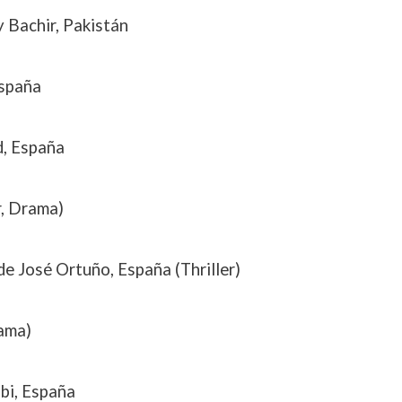
 Bachir, Pakistán
España
d, España
r, Drama)
 de José Ortuño, España (Thriller)
ama)
bi, España