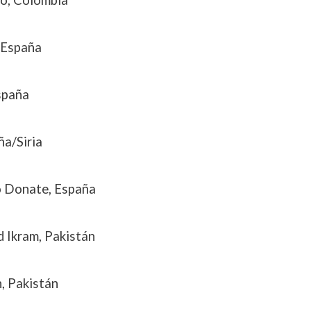
, España
España
ña/Siria
o Donate, España
d Ikram, Pakistán
, Pakistán