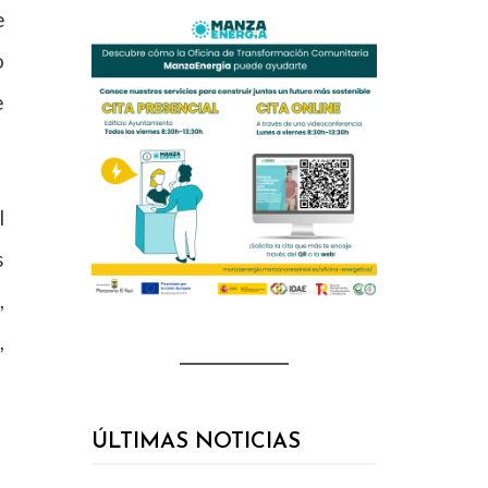
e
o
e
l
s
,
,
ÚLTIMAS NOTICIAS