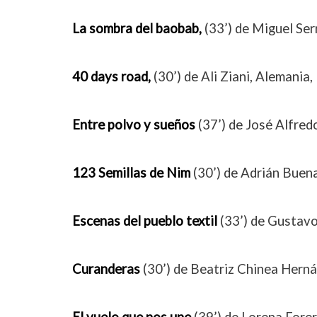
La sombra del baobab,
(33’) de Miguel Ser
40 days road,
(30’) de Ali Ziani, Aleman
Entre polvo y sueños
(37’) de José Alfr
123 Semillas de Nim
(30’) de Adrián Bu
Escenas del pueblo textil
(33’) de Gustav
Curanderas
(30’) de Beatriz Chinea Hern
El vuelo que nos une
(39’) de Lorena For