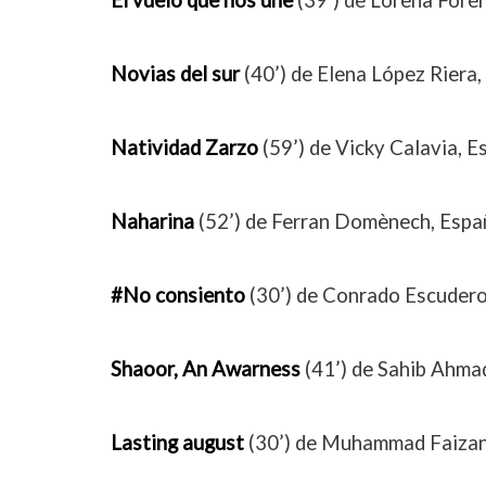
Novias del sur
(40’) de Elena López Riera
Natividad Zarzo
(59’) de Vicky Calavia, 
Naharina
(52’) de Ferran Domènech, Espa
#No consiento
(30’) de Conrado Escuder
Shaoor, An Awarness
(41’) de Sahib Ahma
Lasting august
(30’) de Muhammad Faizan