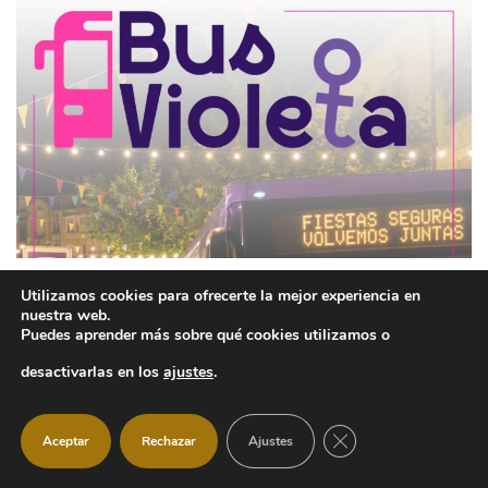
Utilizamos cookies para ofrecerte la mejor experiencia en
Las Fiestas 2026 contarán con un
nuestra web.
Puedes aprender más sobre qué cookies utilizamos o
servicio especial de autobús a
desactivarlas en los
ajustes
.
demanda para regresar a casa
Ayuntamiento
29 julio, 2026
CERRAR EL BANNER
Aceptar
Rechazar
Ajustes
Las Fiestas 2026 contarán además con un