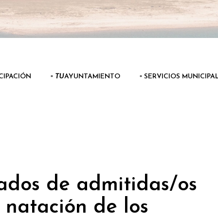
ICIPACIÓN
▫️
TU
AYUNTAMIENTO
▫️ SERVICIOS MUNICIPA
stados de admitidas/os
 natación de los