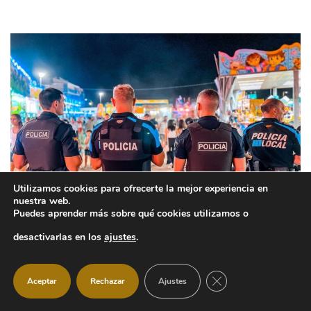
Utilizamos cookies para ofrecerte la mejor experiencia en
nuestra web.
Puedes aprender más sobre qué cookies utilizamos o
Manzanares El Real refuerza la
desactivarlas en los
ajustes
.
seguridad las 24 horas durante las
CERRAR EL BANNER
fiestas
Aceptar
Rechazar
Ajustes
Ayuntamiento
30 julio, 2026