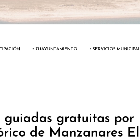
ICIPACIÓN
▫️
TU
AYUNTAMIENTO
▫️ SERVICIOS MUNICIPA
s guiadas gratuitas por
tórico de Manzanares El