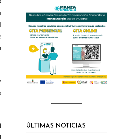
s
u
l
e
u
y
e
l
ÚLTIMAS NOTICIAS
l