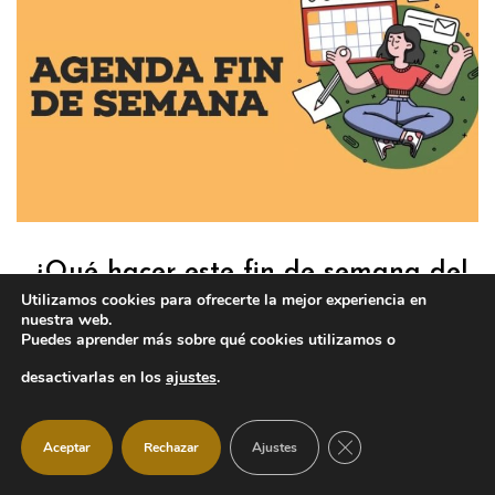
¿Qué hacer este fin de semana del
Utilizamos cookies para ofrecerte la mejor experiencia en
17 al 19 de julio?
nuestra web.
Puedes aprender más sobre qué cookies utilizamos o
Ayuntamiento
17 julio, 2026
desactivarlas en los
ajustes
.
Manzanares El Real acoge este fin de
semana una programación cultural y de
CERRAR EL BANNER
Aceptar
Rechazar
Ajustes
ocio para todos los públicos que incluye