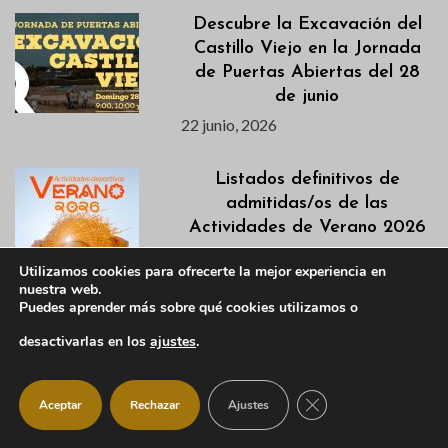
Descubre la Excavación del
Castillo Viejo en la Jornada
de Puertas Abiertas del 28
de junio
22 junio, 2026
Listados definitivos de
admitidas/os de las
Actividades de Verano 2026
22 junio, 2026
Utilizamos cookies para ofrecerte la mejor experiencia en
nuestra web.
Puedes aprender más sobre qué cookies utilizamos o
La Escuela de Talentos de
IM21 llega a Manzanares El
desactivarlas en los
ajustes
.
Real este verano
22 junio, 2026
CERRAR EL BANNER
Aceptar
Rechazar
Ajustes
Descubre en este vídeo el