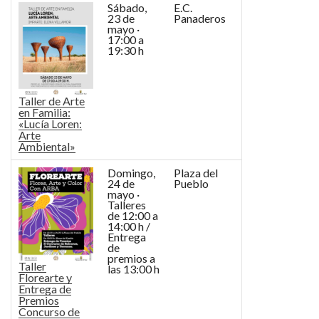
Sábado,
E.C.
23 de
Panaderos
mayo ·
17:00 a
19:30 h
Taller de Arte
en Familia:
«Lucía Loren:
Arte
Ambiental»
Domingo,
Plaza del
24 de
Pueblo
mayo ·
Talleres
de 12:00 a
14:00 h /
Entrega
de
premios a
Taller
las 13:00 h
Florearte y
Entrega de
Premios
Concurso de