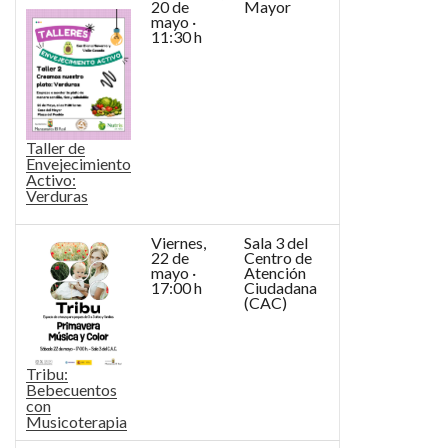
20 de
Mayor
mayo ·
11:30 h
Taller de
Envejecimiento
Activo:
Verduras
Viernes,
Sala 3 del
22 de
Centro de
mayo ·
Atención
17:00 h
Ciudadana
(CAC)
Tribu:
Bebecuentos
con
Musicoterapia