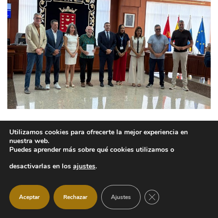
Manzanares El Real celebra que la
Utilizamos cookies para ofrecerte la mejor experiencia en
nuestra web.
Cultura de Paz siga extendiéndose
Puedes aprender más sobre qué cookies utilizamos o
por España
desactivarlas en los
ajustes
.
Ayuntamiento
29 julio, 2026
CERRAR EL BANNER
Manzanares El Real, primer municipio en
Aceptar
Rechazar
Ajustes
ser declarado Zona Internacional de