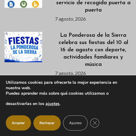
servicio de recogida puerta a
puerta
7 agosto, 2026
La Ponderosa de la Sierra
celebra sus fiestas del 10 al
16 de agosto con deporte,
actividades familiares y
música
7 agosto, 2026
Utilizamos cookies para ofrecerte la mejor experiencia en
nuestra web.
Obras de mejora del CEIP
Puedes aprender más sobre qué cookies utilizamos o
Virgen de la Peña Sacra
desactivarlas en los
ajustes
.
7 agosto, 2026
CERRAR EL BANNER
Aceptar
Rechazar
Ajustes
Farmacias de guardia para