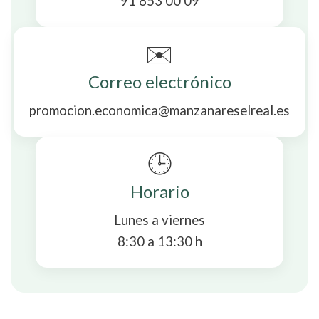
91 853 00 09
✉️
Correo electrónico
promocion.economica@manzanareselreal.es
🕒
Horario
Lunes a viernes
8:30 a 13:30 h