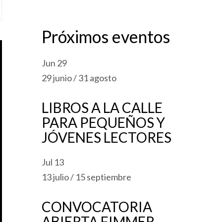
Próximos eventos
Jun
29
29 junio
/
31 agosto
LIBROS A LA CALLE
PARA PEQUEÑOS Y
JÓVENES LECTORES
Jul
13
13 julio
/
15 septiembre
CONVOCATORIA
ABIERTA FIMMER