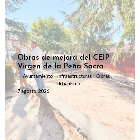
Obras de mejora del CEIP
Virgen de la Peña Sacra
Ayuntamiento
Infraestructuras
Obras
,
,
,
Urbanismo
7 agosto, 2026