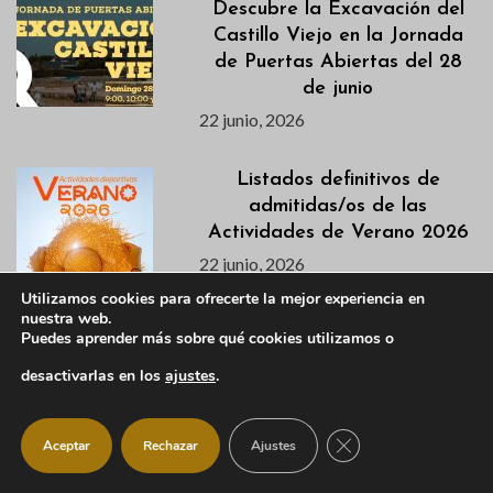
Descubre la Excavación del
Castillo Viejo en la Jornada
de Puertas Abiertas del 28
de junio
22 junio, 2026
Listados definitivos de
admitidas/os de las
Actividades de Verano 2026
22 junio, 2026
Utilizamos cookies para ofrecerte la mejor experiencia en
nuestra web.
La Escuela de Talentos de
Puedes aprender más sobre qué cookies utilizamos o
IM21 llega a Manzanares El
desactivarlas en los
ajustes
.
Real este verano
22 junio, 2026
CERRAR EL BANNER
Aceptar
Rechazar
Ajustes
Descubre en este vídeo el