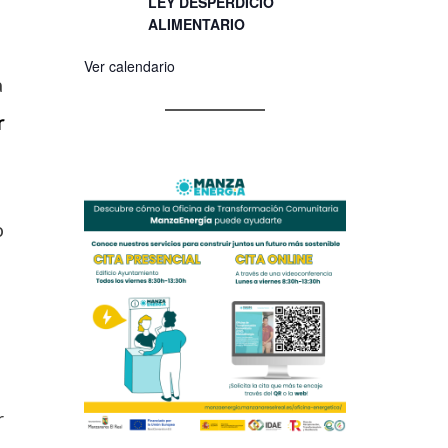
LEY DESPERDICIO
ALIMENTARIO
Ver calendario
a
r
o
r