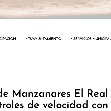
ICIPACIÓN
▫️
TU
AYUNTAMIENTO
▫️ SERVICIOS MUNICIPA
de Manzanares El Real
ntroles de velocidad con