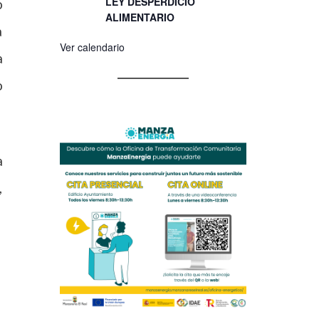
LEY DESPERDICIO
o
ALIMENTARIO
a
Ver calendario
a
o
a
,