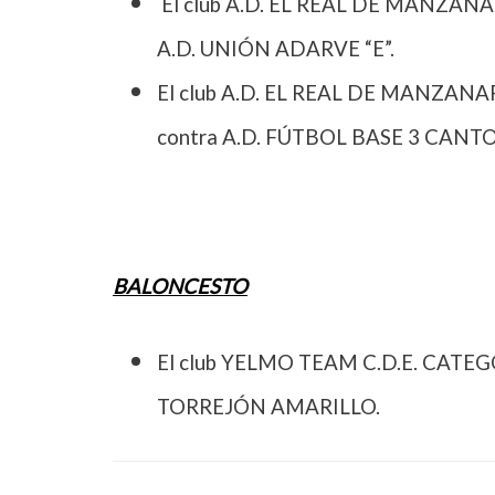
El club A.D. EL REAL DE MANZANA
A.D. UNIÓN ADARVE “E”.
El club A.D. EL REAL DE MANZANA
contra A.D. FÚTBOL BASE 3 CANTO
BALONCESTO
El club YELMO TEAM C.D.E. CATEG
TORREJÓN AMARILLO.