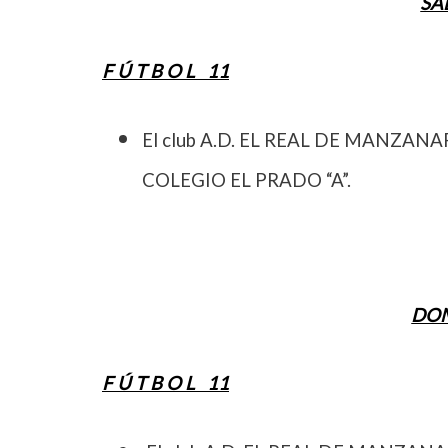
SÁ
F Ú T B O L 11
El club A.D. EL REAL DE MANZANAR
COLEGIO EL PRADO “A”.
DOM
F Ú T B O L 11