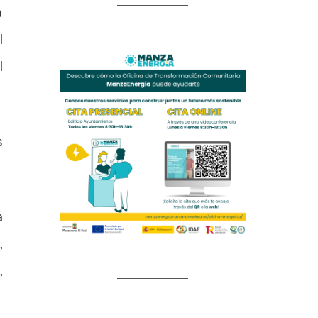
a
l
l
s
a
,
,