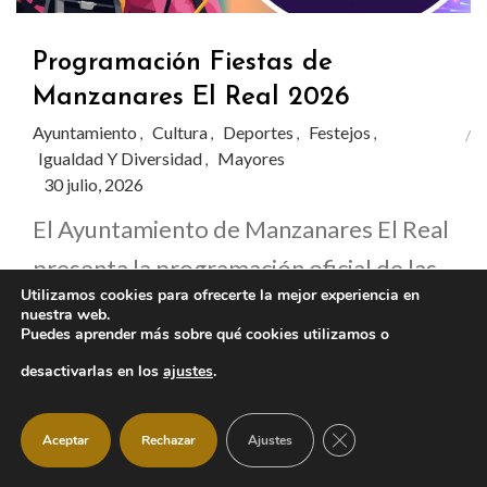
Programación Fiestas de
Manzanares El Real 2026
Ayuntamiento
Cultura
Deportes
Festejos
,
,
,
,
Igualdad Y Diversidad
Mayores
,
30 julio, 2026
El Ayuntamiento de Manzanares El Real
presenta la programación oficial de las
Utilizamos cookies para ofrecerte la mejor experiencia en
Fiestas 2026, que se celebrarán del
nuestra web.
Puedes aprender más sobre qué cookies utilizamos o
jueves 30 de julio al lunes 3 de agosto con
desactivarlas en los
ajustes
.
actividades para todas las edades,
conciertos, charangas, eventos infantiles
CERRAR EL BANNER
Aceptar
Rechazar
Ajustes
y las tradiciones más esperadas del