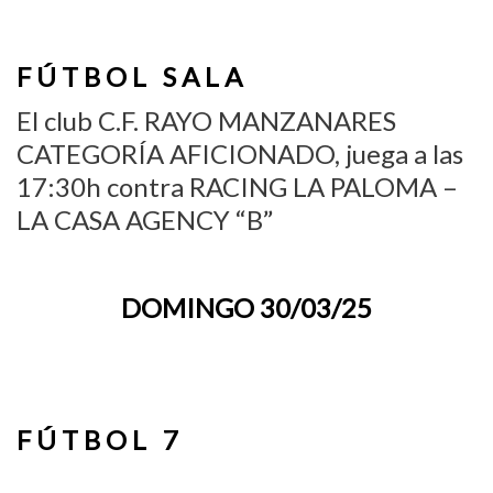
F Ú T B O L S A L A
El club C.F. RAYO MANZANARES
CATEGORÍA AFICIONADO, juega a las
17:30h contra RACING LA PALOMA –
LA CASA AGENCY “B”
DOMINGO 30/03/25
F Ú T B O L 7