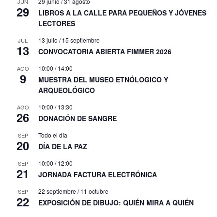
29 junio
/
31 agosto
JUN
29
LIBROS A LA CALLE PARA PEQUEÑOS Y JÓVENES
LECTORES
13 julio
/
15 septiembre
JUL
13
CONVOCATORIA ABIERTA FIMMER 2026
10:00
/
14:00
AGO
9
MUESTRA DEL MUSEO ETNÓLOGICO Y
ARQUEOLÓGICO
10:00
/
13:30
AGO
26
DONACIÓN DE SANGRE
Todo el día
SEP
20
DÍA DE LA PAZ
10:00
/
12:00
SEP
21
JORNADA FACTURA ELECTRÓNICA
22 septiembre
/
11 octubre
SEP
22
EXPOSICIÓN DE DIBUJO: QUIÉN MIRA A QUIÉN