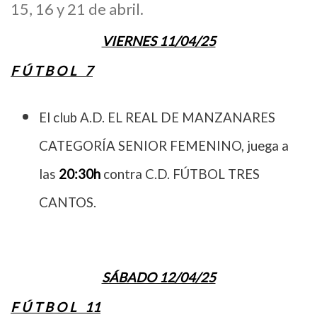
15, 16 y 21 de abril.
VIERNES 11/04/25
F Ú T B O L 7
El club A.D. EL REAL DE MANZANARES
CATEGORÍA SENIOR FEMENINO, juega a
las
20:30h
contra C.D. FÚTBOL TRES
CANTOS.
SÁBADO 12/04/25
F Ú T B O L 11