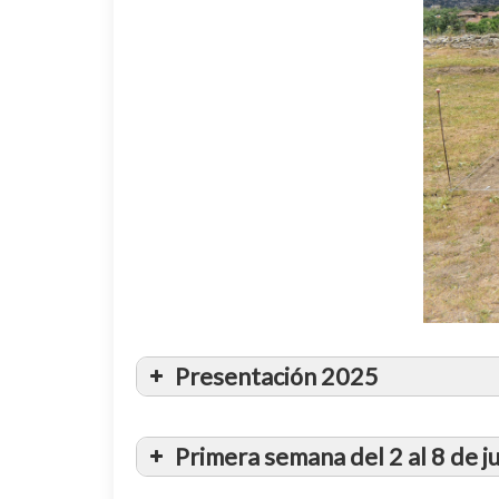
Alicia Gallego
Presentación 2025
cuatro semanas
Primera semana del 2 al 8 de j
Hoy ha comenzado la V Campaña de e