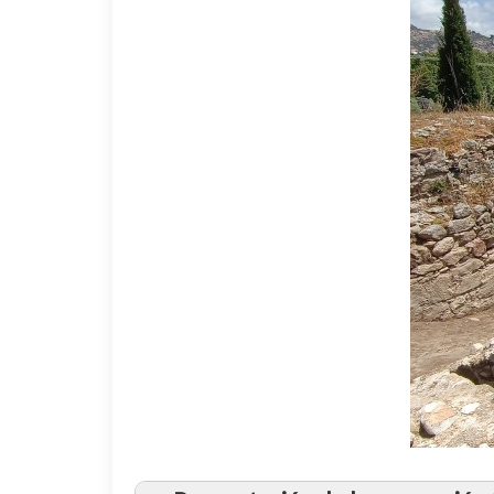
Javie
equipo crece un año más
Máster e
La campaña de excavación se desar
¿Qué vamos a descubrir esta vez?
de acceso al palacio datado en el sigl