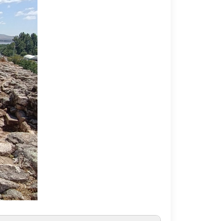
Marina Matute
ales arqueológicos más significativos
irigido por
ArcheoOpenLab
umbral