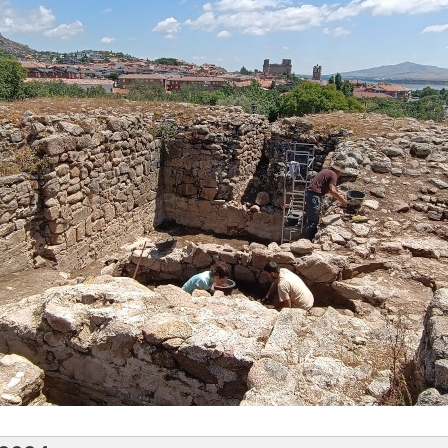
r Salido, Charo García, Elvira López, Fernando Valdés
materi
n Arqueología y Patrimonio de la UAM
rolla este año en el marco del Proyecto Europeo d
cuatro líneas principales de actuación
o XIV