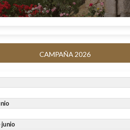
CAMPAÑA 2026
unio
Excavación en el Castillo Viejo de Manzanares El Real!
 junio