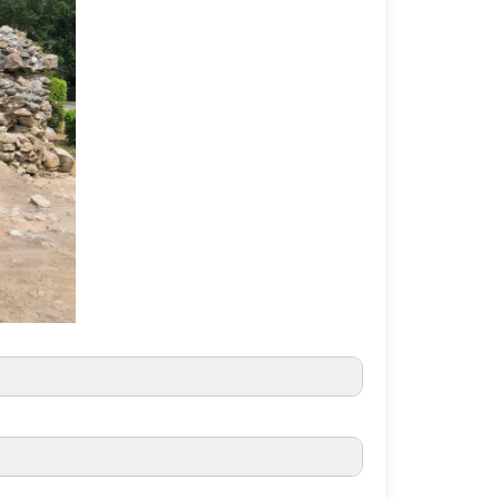
Joaquín Barrio Martín
anares El Real. La financiación del