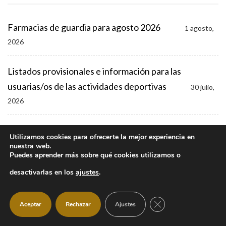
Farmacias de guardia para agosto 2026
1 agosto,
2026
Listados provisionales e información para las
usuarias/os de las actividades deportivas
30 julio,
2026
Manzanares El Real refuerza la seguridad las 24 horas
Utilizamos cookies para ofrecerte la mejor experiencia en
durante las fiestas
nuestra web.
30 julio, 2026
Puedes aprender más sobre qué cookies utilizamos o
desactivarlas en los
ajustes
.
Fiestas para disfrutar en familia: actividades infantiles
y juveniles
30 julio, 2026
CERRAR EL BANNER
Aceptar
Rechazar
Ajustes
Programación Fiestas de Manzanares El Real 2026