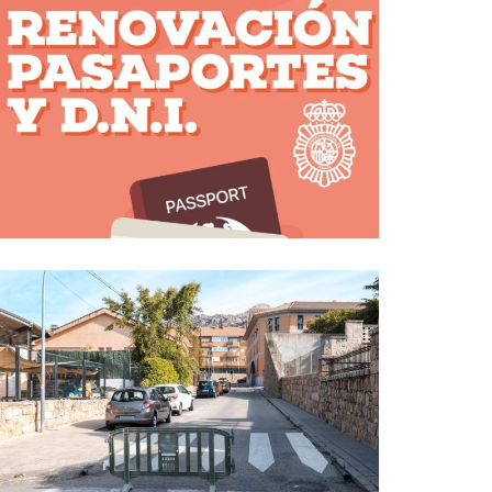
Renovación del DNI y
pasaporte en
Manzanares El Real
Ayuntamiento
Policía
,
,
Servicios Al Ciudadano
13 febrero, 2026
El 1 de octubre comienza
la regulación del tráfico
en el CEIP Virgen de
Peña Sacra para mejorar
la seguridad de los
escolares
Educación
Policía
,