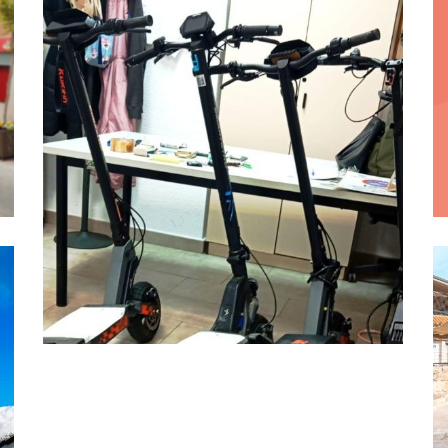
La Policía Local recuerda
la necesidad de registrar
los patinetes eléctricos,
contar con un seguro de
Responsabilidad Civil y
cumplir la normativa
Ayuntamiento
Policía
Seguridad
,
,
16 marzo, 2026