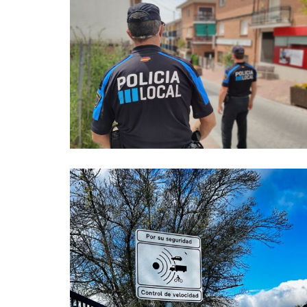
La Comunidad de
Madrid financia la
adquisición de chalecos
antibalas para la Policía
Local de Manzanares El
Real
Ayuntamiento
Policía
,
30 junio, 2026
El Ayuntamiento de
Manzanares El Real
intensifica los controles