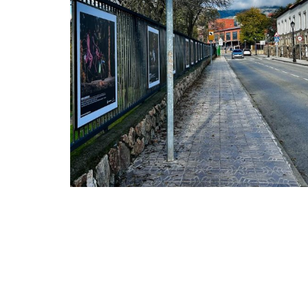
de velocidad con radar
móvil para mejorar la
seguridad vial
Ayuntamiento
Movilidad
Policía
,
,
,
Seguridad
20 noviembre, 2025