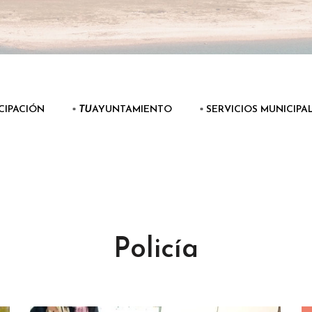
ICIPACIÓN
▫️
TU
AYUNTAMIENTO
▫️ SERVICIOS MUNICIPA
Policía