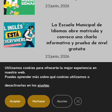
23 junio, 2026
La Escuela Municipal de
Idiomas abre matrícula y
convoca una charla
informativa y prueba de nivel
gratuita
23 junio, 2026
Utilizamos cookies para ofrecerte la mejor experiencia en
Descubre la Excavación del
nuestra web.
Castillo Viejo en la Jornada
Puedes aprender más sobre qué cookies utilizamos o
de Puertas Abiertas del 28
desactivarlas en los
ajustes
.
de junio
22 junio, 2026
CERRAR EL BANNER
Aceptar
Rechazar
Ajustes
Listados definitivos de