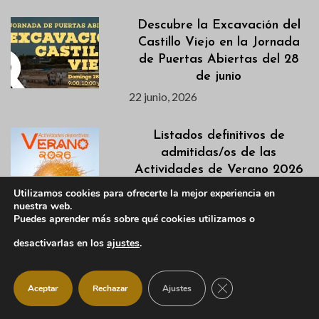
Descubre la Excavación del
Castillo Viejo en la Jornada
de Puertas Abiertas del 28
de junio
22 junio, 2026
Listados definitivos de
admitidas/os de las
Actividades de Verano 2026
22 junio, 2026
Utilizamos cookies para ofrecerte la mejor experiencia en
nuestra web.
Puedes aprender más sobre qué cookies utilizamos o
La Escuela de Talentos de
desactivarlas en los
ajustes
.
IM21 llega a Manzanares El
Real este verano
22 junio, 2026
CERRAR EL BANNER
Aceptar
Rechazar
Ajustes