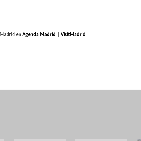
o
e Madrid en
Agenda Madrid | VisitMadrid