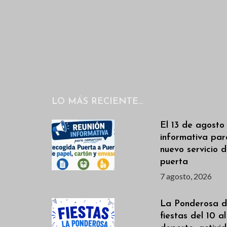
n
a
l
t
a
o
p
s
a
l
a
LO MÁS RECIENTE…
b
r
El 13 de agosto
informativa par
a
nuevo servicio 
c
puerta
l
7 agosto, 2026
a
v
La Ponderosa de
e
fiestas del 10 a