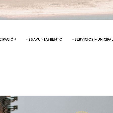
ICIPACIÓN
▫️
TU
AYUNTAMIENTO
▫️ SERVICIOS MUNICIPA