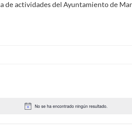
da de actividades del Ayuntamiento de Man
No se ha encontrado ningún resultado.
A
v
i
s