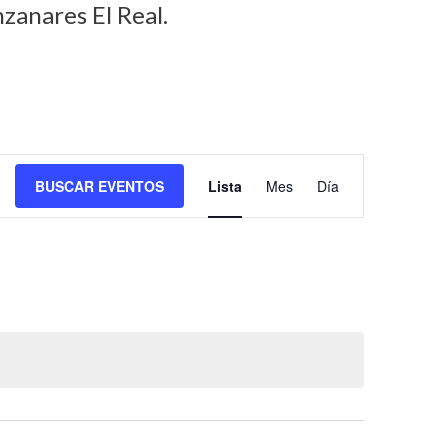
zanares El Real.
N
BUSCAR EVENTOS
Lista
Mes
Día
a
v
e
g
a
c
i
ó
n