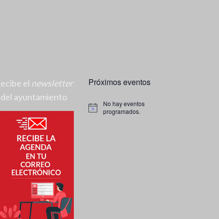
Próximos eventos
ecibe el
newsletter
del ayuntamiento
No hay eventos
A
programados.
v
i
s
o