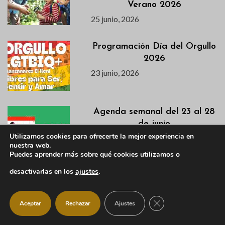
Verano 2026
25 junio, 2026
Programación Día del Orgullo
2026
23 junio, 2026
Agenda semanal del 23 al 28
de junio
Utilizamos cookies para ofrecerte la mejor experiencia en
23 junio, 2026
nuestra web.
Puedes aprender más sobre qué cookies utilizamos o
desactivarlas en los
ajustes
.
La Escuela Municipal de
Idiomas abre matrícula y
convoca una charla
CERRAR EL BANNER
Aceptar
Rechazar
Ajustes
informativa y prueba de nivel