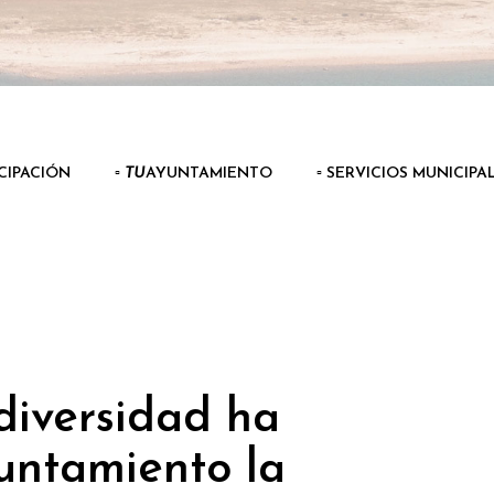
ICIPACIÓN
▫️
TU
AYUNTAMIENTO
▫️ SERVICIOS MUNICIPA
diversidad ha
untamiento la