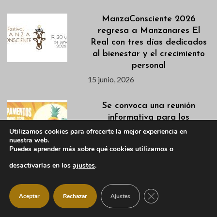
ManzaConsciente 2026
regresa a Manzanares El
Real con tres días dedicados
al bienestar y el crecimiento
personal
15 junio, 2026
Se convoca una reunión
informativa para los
Campamentos de Verano
Utilizamos cookies para ofrecerte la mejor experiencia en
nuestra web.
para el día 16 de junio
Puedes aprender más sobre qué cookies utilizamos o
15 junio, 2026
desactivarlas en los
ajustes
.
Agenda deportiva y apertura
de pistas para uso libre del 12
CERRAR EL BANNER
Aceptar
Rechazar
Ajustes
al 14 de junio