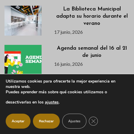
La Biblioteca Municipal
adapta su horario durante el
verano
17 junio, 2026
Agenda semanal del 16 al 21
de junio
16 junio, 2026
Utilizamos cookies para ofrecerte la mejor experiencia en
nuestra web.
Descubre en este vídeo el
Puedes aprender más sobre qué cookies utilizamos o
avance de la primera semana
de la VI Campaña de
desactivarlas en los
ajustes
.
Excavación en el Castillo
Viejo
CERRAR EL BANNER
Aceptar
Rechazar
Ajustes
15 junio, 2026