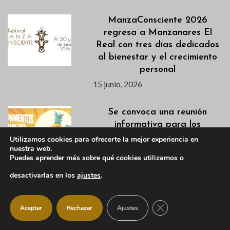
ManzaConsciente 2026
regresa a Manzanares El
Real con tres días dedicados
al bienestar y el crecimiento
personal
15 junio, 2026
Se convoca una reunión
informativa para los
Campamentos de Verano
Utilizamos cookies para ofrecerte la mejor experiencia en
nuestra web.
para el día 16 de junio
Puedes aprender más sobre qué cookies utilizamos o
15 junio, 2026
desactivarlas en los
ajustes
.
Agenda deportiva y apertura
de pistas para uso libre del 12
CERRAR EL BANNER
Aceptar
Rechazar
Ajustes
al 14 de junio