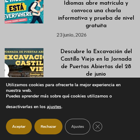
Idiomas abre matrícula y
convoca una charla
informativa y prueba de nivel
gratuita
23 junio, 2026
Descubre la Excavación del
Castillo Viejo en la Jornada
de Puertas Abiertas del 28
de junio
22 junio, 2026
Utilizamos cookies para ofrecerte la mejor experiencia en
nuestra web.
Puedes aprender más sobre qué cookies utilizamos o
Listados definitivos de
desactivarlas en los
ajustes
.
admitidas/os de las
Actividades de Verano 2026
22 junio, 2026
CERRAR EL BANNER
Aceptar
Rechazar
Ajustes