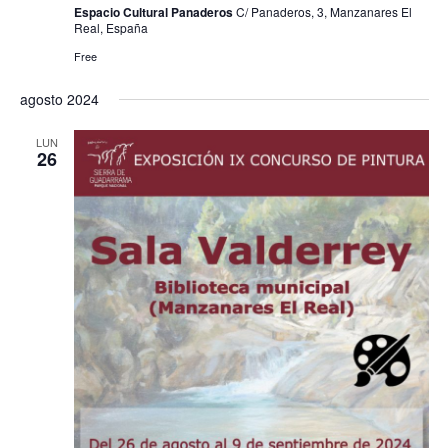
Espacio Cultural Panaderos
C/ Panaderos, 3, Manzanares El
h
a
ú
Real, España
a
s
Free
s
.
d
q
agosto 2024
e
u
E
LUN
26
e
v
e
d
n
a
t
y
o
v
i
s
t