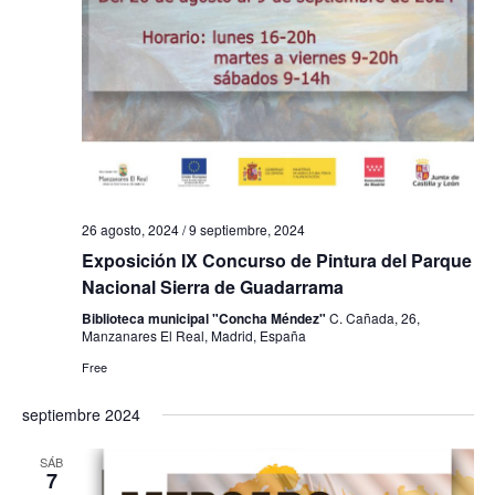
a
s
d
e
E
v
26 agosto, 2024
/
9 septiembre, 2024
Exposición IX Concurso de Pintura del Parque
e
Nacional Sierra de Guadarrama
n
Biblioteca municipal "Concha Méndez"
C. Cañada, 26,
Manzanares El Real, Madrid, España
t
Free
o
septiembre 2024
s
SÁB
7