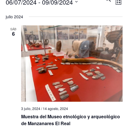
06/07/2024
 - 
09/09/2024
U
L
a
a
S
I
S
v
C
S
julio 2024
v
A
T
e
e
R
A
e
SÁB
l
g
6
e
g
a
c
c
a
c
i
c
i
ó
i
o
n
ó
n
d
a
e
n
r
v
d
f
i
3 julio, 2024
/
14 agosto, 2024
e
e
Muestra del Museo etnológico y arqueológico
s
de Manzanares El Real
b
c
t