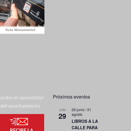
Próximos eventos
ecibe el
newsletter
del ayuntamiento
29 junio
/
31
JUN
29
agosto
LIBROS A LA
CALLE PARA