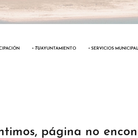
ICIPACIÓN
▫️
TU
AYUNTAMIENTO
▫️ SERVICIOS MUNICIPA
ntimos, página no encon